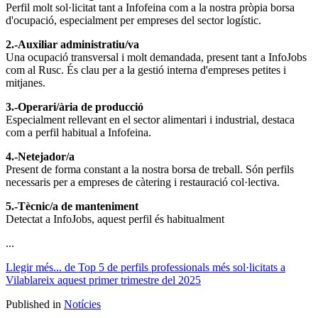
Perfil molt sol·licitat tant a Infofeina com a la nostra pròpia borsa
d'ocupació, especialment per empreses del sector logístic.
2.-Auxiliar administratiu/va
Una ocupació transversal i molt demandada, present tant a InfoJobs
com al Rusc. És clau per a la gestió interna d'empreses petites i
mitjanes.
3.-Operari/ària de producció
Especialment rellevant en el sector alimentari i industrial, destaca
com a perfil habitual a Infofeina.
4.-Netejador/a
Present de forma constant a la nostra borsa de treball. Són perfils
necessaris per a empreses de càtering i restauració col·lectiva.
5.-Tècnic/a de manteniment
Detectat a InfoJobs, aquest perfil és habitualment
...
Llegir més...
de Top 5 de perfils professionals més sol·licitats a
Vilablareix aquest primer trimestre del 2025
Published in
Notícies