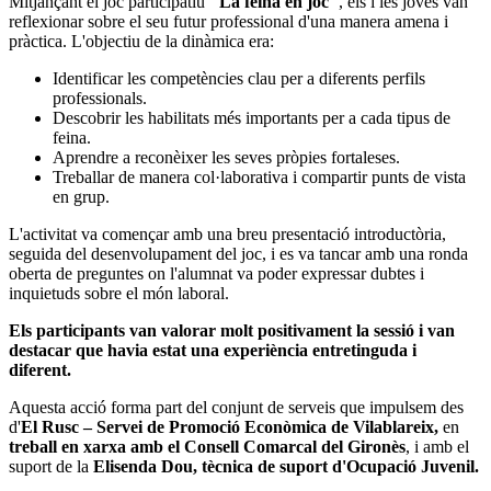
Mitjançant el joc participatiu
"La feina en joc"
, els i les joves van
reflexionar sobre el seu futur professional d'una manera amena i
pràctica. L'objectiu de la dinàmica era:
Identificar les competències clau per a diferents perfils
professionals.
Descobrir les habilitats més importants per a cada tipus de
feina.
Aprendre a reconèixer les seves pròpies fortaleses.
Treballar de manera col·laborativa i compartir punts de vista
en grup.
L'activitat va començar amb una breu presentació introductòria,
seguida del desenvolupament del joc, i es va tancar amb una ronda
oberta de preguntes on l'alumnat va poder expressar dubtes i
inquietuds sobre el món laboral.
Els participants van valorar molt positivament la sessió i van
destacar que havia estat una experiència entretinguda i
diferent.
Aquesta acció forma part del conjunt de serveis que impulsem des
d'
El Rusc – Servei de Promoció Econòmica de Vilablareix,
en
treball en xarxa amb el Consell Comarcal del Gironès
, i amb el
suport de la
Elisenda Dou, tècnica de suport d'Ocupació Juvenil.