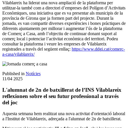
Vilablareix ha liderat una nova ampliació de la plataforma per
utilitzar-la també com a directori d’empreses del Polígon d’Activitats
Econòmiques, una iniciativa que es va presentar als municipis de la
província de Girona que ja formen part del projecte. Durant la
jornada, es van compartir diverses experiències i bones pràctiques de
diferents ajuntaments per millorar i augmentar l’ús de la plataforma
de Comerç a Casa, amb l’objectiu de continuar donant suport al
comerç local i potenciar l’activitat econòmica del territori. Podeu
consultar la plataforma i veure les empreses de Vilablareix
registrades a través del següent enllaç:
https://www.ddgi.cat/comerc-
a-casa/vilablareix/
Published in
Notícies
11/04 2025
L'alumnat de 2n de batxillerat de l’INS Vilablareix
reflexionen sobre el seu futur professional a través
del joc
Aquesta setmana hem realitzat una nova activitat d'orientació laboral
a l'Institut de Vilablareix, adreçada a l'alumnat de 2n de batxillerat.