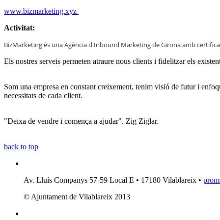
www.bizmarketing.xyz
Activitat:
BizMarketing és una Agència d'Inbound Marketing de Girona amb certific
Els nostres serveis permeten atraure nous clients i fidelitzar els ex
Som una empresa en constant creixement, tenim visió de futur i enfoqu
necessitats de cada client.
"Deixa de vendre i comença a ajudar". Zig Ziglar.
back to top
Av. Lluís Companys 57-59 Local E • 17180 Vilablareix •
prom
© Ajuntament de Vilablareix 2013