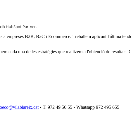
ació HubSpot Partner.
istents a empreses B2B, B2C i Ecommerce. Treballem aplicant l'última te
em cada una de les estratègies que realitzem a l'obtenció de resultats.
oeco@vilablareix.cat
• T. 972 49 56 55 • Whatsapp 972 495 655