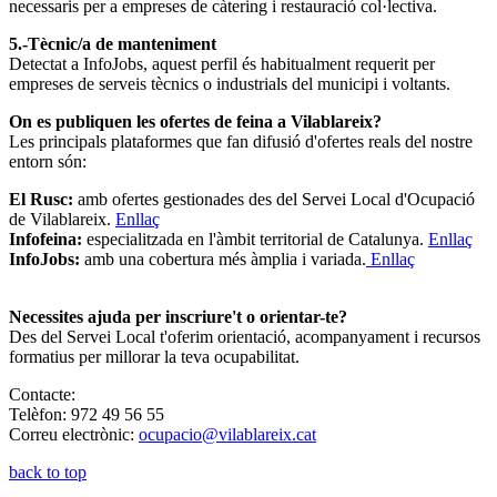
necessaris per a empreses de càtering i restauració col·lectiva.
5.-Tècnic/a de manteniment
Detectat a InfoJobs, aquest perfil és habitualment requerit per
empreses de serveis tècnics o industrials del municipi i voltants.
On es publiquen les ofertes de feina a Vilablareix?
Les principals plataformes que fan difusió d'ofertes reals del nostre
entorn són:
El Rusc:
amb ofertes gestionades des del Servei Local d'Ocupació
de Vilablareix.
Enllaç
Infofeina:
especialitzada en l'àmbit territorial de Catalunya.
Enllaç
InfoJobs:
amb una cobertura més àmplia i variada.
Enllaç
Necessites ajuda per inscriure't o orientar-te?
Des del Servei Local t'oferim orientació, acompanyament i recursos
formatius per millorar la teva ocupabilitat.
Contacte:
Telèfon: 972 49 56 55
Correu electrònic:
ocupacio@vilablareix.cat
back to top