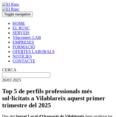
Toggle navigation
HOME
EL RUSC
SERVEIS
Vilacomerç LAB
EMPRESES
FORMACIÓ
OFERTES LABORALS
NOTÍCIES
CONTACTE
CERCA
26/03 2025
Top 5 de perfils professionals més
sol·licitats a Vilablareix aquest primer
trimestre del 2025
Des del
Servei Local d'Ocupació de Vilablareix
hem analitzat les