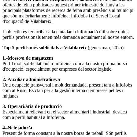
ofertes de feina publicades aquest primer trimestre de l'any a les
principals plataformes de recerca de feina amb presència al municipi
que són majoritariament: Infofeina, InfoJobs i el Servei Local
d'ocupació de Vilablareix.
L'objectiu és fer arribar a la ciutadania informació útil sobre quins
perfils professionals tenen més demanda actualment al nostre entorn.
Top 5
perfils més sol·licitats a Vilablareix
(gener-març 2025):
1.-Mosso/a de magatzem
Perfil molt sol·licitat tant a Infofeina com a la nostra pròpia borsa
d'ocupació, especialment per empreses del sector logístic.
2.-Auxiliar administratiu/va
Una ocupació transversal i molt demandada, present tant a InfoJobs
com al Rusc. És clau per a la gestió interna d'empreses petites i
mitjanes.
3.-Operari/ària de producció
Especialment rellevant en el sector alimentari i industrial, destaca
com a perfil habitual a Infofeina.
4.-Netejador/a
Present de forma constant a la nostra borsa de treball. Són perfils