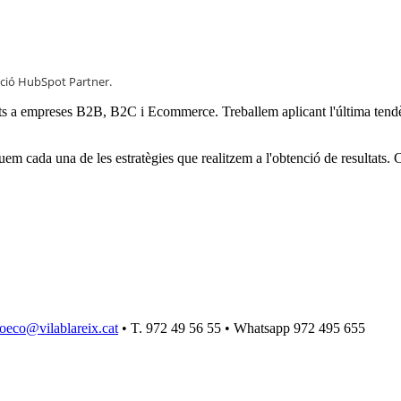
ació HubSpot Partner.
istents a empreses B2B, B2C i Ecommerce. Treballem aplicant l'última te
em cada una de les estratègies que realitzem a l'obtenció de resultats.
oeco@vilablareix.cat
• T. 972 49 56 55 • Whatsapp 972 495 655