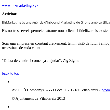
www.bizmarketing.xyz
Activitat:
BizMarketing és una Agència d'Inbound Marketing de Girona amb certific
Els nostres serveis permeten atraure nous clients i fidelitzar els ex
Som una empresa en constant creixement, tenim visió de futur i enfoqu
necessitats de cada client.
"Deixa de vendre i comença a ajudar". Zig Ziglar.
back to top
Av. Lluís Companys 57-59 Local E • 17180 Vilablareix •
prom
© Ajuntament de Vilablareix 2013