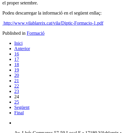
el proper setembre.
Podeu descarregar la informació en el següent enllaç:
http://www.vilablareix.cat/vila/Diptic-Formacio-1.pdf
Published in
Formació
Inici
Anterior
16
17
18
19
20
21
22
23
24
25
Següent
Final
Av. Lluís Companys 57-59 Local E • 17180 Vilablareix •